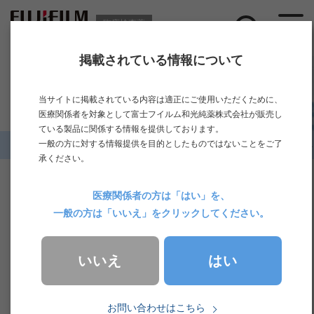
臨床検査薬
掲載されている情報について
ニュース
当サイトに掲載されている内容は適正にご使用いただくために、
医療関係者を対象として富士フイルム和光純薬株式会社が販売し
ている製品に関係する情報を提供しております。
一般の方に対する情報提供を目的としたものではないことをご了
ホーム
>
ニュース一覧
>
セミナー・展示
>
【Webセミナー】S2,3
承ください。
2026.01.17
セミナー・展示
医療関係者の方は「はい」を、
一般の方は「いいえ」をクリックしてください。
【Webセミナー】S2,3PSA％のトリセツ ～実臨
床から考える上手な使い方～ オンデマンド配信
はい
いいえ
のお知らせ
お問い合わせはこちら