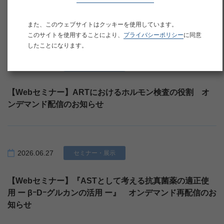
【お知らせ】電話システム障害による電話不通について
また、このウェブサイトはクッキーを使用しています。
このサイトを使用することにより、
プライバシーポリシー
に同意
したことになります。
2026.06.27
セミナー・展示
【Webセミナー】ARTにおけるホルモン検査の役割 オ
ンデマンド配信のお知らせ
2026.06.27
セミナー・展示
【Webセミナー】『ASTとして考える抗真菌薬の適正使
用 ー βｰDｰグルカンの活用 ー』 オンデマンド再配信のお
知らせ