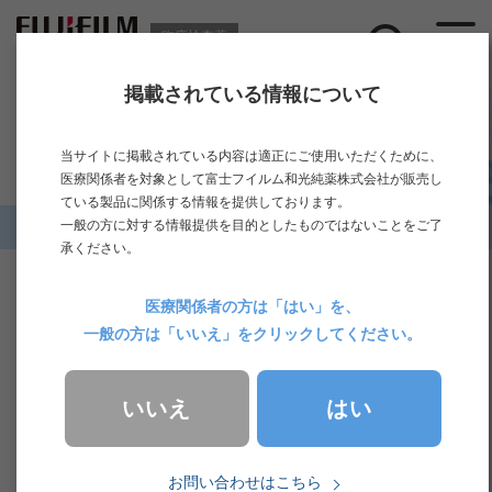
臨床検査薬
掲載されている情報について
ニュース
当サイトに掲載されている内容は適正にご使用いただくために、
医療関係者を対象として富士フイルム和光純薬株式会社が販売し
ている製品に関係する情報を提供しております。
一般の方に対する情報提供を目的としたものではないことをご了
ホーム
>
ニュース一覧
>
2026年
承ください。
2026.07.24
その他
医療関係者の方は「はい」を、
一般の方は「いいえ」をクリックしてください。
【お知らせ】電話システム障害の解消のお知らせ
はい
いいえ
2026.07.23
その他
お問い合わせはこちら