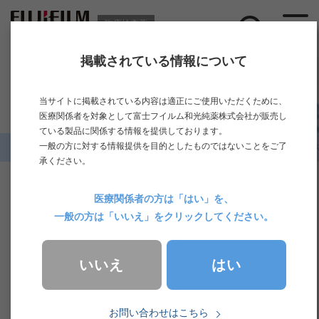
臨床検査薬
掲載されている情報について
ニュース
当サイトに掲載されている内容は適正にご使用いただくために、
医療関係者を対象として富士フイルム和光純薬株式会社が販売し
ている製品に関係する情報を提供しております。
一般の方に対する情報提供を目的としたものではないことをご了
ホーム
>
ニュース一覧
>
セミナー・展示
>
「第65回 日本臨床化学会
承ください。
2025.10.08
セミナー・展示
医療関係者の方は「はい」を、
一般の方は「いいえ」をクリックしてください。
「第65回 日本臨床化学会年次学術集会 ランチョ
ンセミナー」開催のお知らせ
はい
いいえ
第65回 日本臨床化学会年次学術集会 ランチョンセミナーを開催
お問い合わせはこちら
いたします