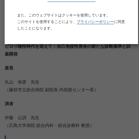
演題名
また、このウェブサイトはクッキーを使用しています。
このサイトを使用することにより、
プライバシーポリシー
に同意
したことになります。
ランチョンセミナー1
ピロリ陰性時代を迎えて：自己免疫性胃炎の新たな診断基準と試
薬開発
座長
丸山 保彦 先生
（藤枝市立総合病院 副院長 内視鏡センター長）
演者
伊藤 公訓 先生
（広島大学病院 総合内科・総合診療科 教授）