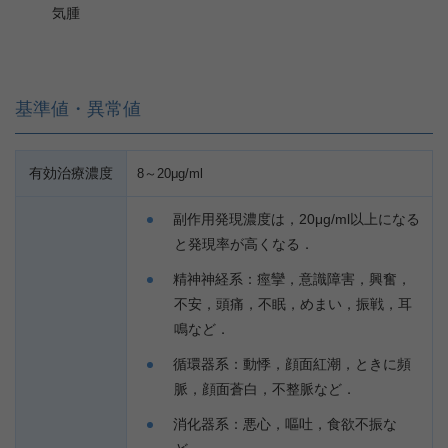
気腫
基準値・異常値
有効治療濃度
8～20μg/ml
副作用発現濃度は，20μg/ml以上になる
と発現率が高くなる．
精神神経系：痙攣，意識障害，興奮，
不安，頭痛，不眠，めまい，振戦，耳
鳴など．
循環器系：動悸，顔面紅潮，ときに頻
脈，顔面蒼白，不整脈など．
消化器系：悪心，嘔吐，食欲不振な