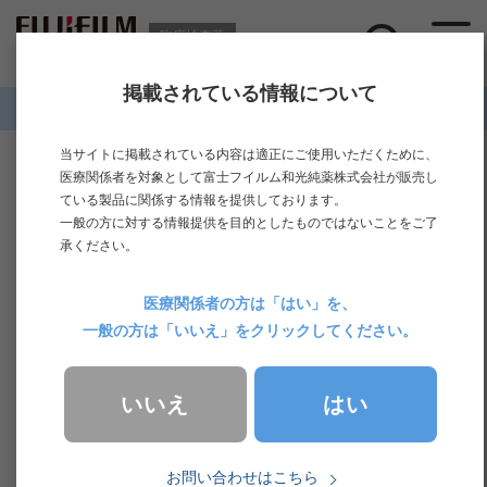
臨床検査薬
掲載されている情報について
ホーム
>
製品情報
>
生化学検査
>
テオフィリン
当サイトに掲載されている内容は適正にご使用いただくために、
テオフィリン
医療関係者を対象として富士フイルム和光純薬株式会社が販売し
ている製品に関係する情報を提供しております。
一般の方に対する情報提供を目的としたものではないことをご了
項目名称
承ください。
テオフィリン
医療関係者の方は「はい」を、
一般の方は「いいえ」をクリックしてください。
臨床的意義
はい
いいえ
テオフィリンは種々の要因で変動し，個人差が大きいことか
お問い合わせはこちら
ら，適切な投与量の決定は重要である．