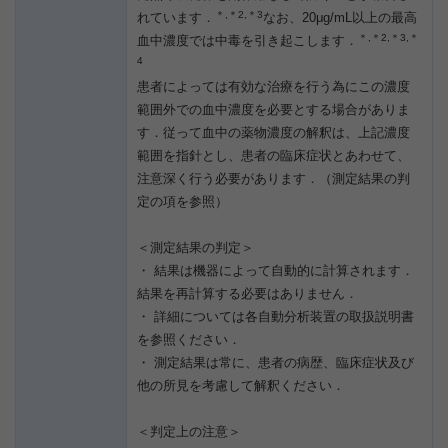
＊,＊2,＊3
れています．
なお、20μg/mL以上の最高
＊,＊2,＊3,＊
血中濃度では中毒を引き起こします．
4
患者によっては有効な治療を行う為にこの濃度
範囲外での血中濃度を必要とする場合がありま
す．従って血中の薬物濃度の解釈は、上記濃度
範囲を指針とし、患者の臨床症状とあわせて、
注意深く行う必要があります．（測定結果の判
定の項を参照）
＜測定結果の判定＞
・ 結果は機器によって自動的に計算されます．
結果を再計算する必要はありません．
・ 詳細については各自動分析装置の取扱説明書
を参照ください．
・ 測定結果は常に、患者の病歴、臨床症状及び
他の所見を考慮して解釈ください．
＜判定上の注意＞