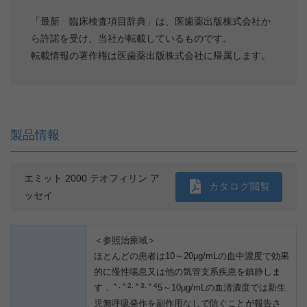
「最新 臨床検査項目辞典」は、医歯薬出版株式会社か
ら許諾を受け、当社が転載しているものです。
転載情報の著作権は医歯薬出版株式会社に帰属します。
製品情報
エミット 2000 テオフィリン ア
カタログ閲覧
ッセイ
＜参照治療域＞
ほとんどの患者は10～20μg/mLの血中濃度で効果
的に慢性喘息又は他の気管支系疾患を鎮静しま
＊,＊2,＊3,＊4
す．
5～10μg/mLの血清濃度では新生
児無呼吸発作を副作用なしで防ぐことが報告さ