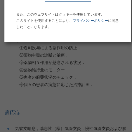
テオフィリンは気管支喘息，喘息性（様）気管支炎，慢性気
また、このウェブサイトはクッキーを使用しています。
管支炎または肺気腫の患者で同剤が投与されている場合は，
このサイトを使用することにより、
プライバシーポリシー
に同意
特定薬剤治療管理料を月1回に限り算定できる．
したことになります。
一般的な血中薬物濃度測定の目的と意義は次のとおりであ
る．
①過剰投与による副作用の防止．
②薬物中毒の診断と治療．
③薬物相互作用が懸念される状況．
④薬物維持量のモニター．
⑤患者の服薬状況のチェック．
⑥個々の患者の病態に応じた治療計画．
適応症
気管支喘息，喘息性（様）気管支炎，慢性気管支炎および肺