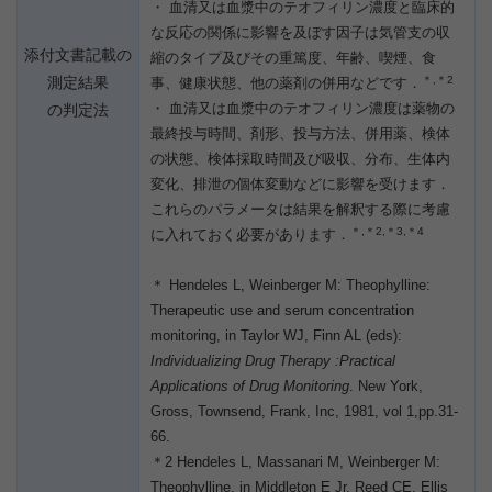
・ 血清又は血漿中のテオフィリン濃度と臨床的
な反応の関係に影響を及ぼす因子は気管支の収
添付文書記載の
縮のタイプ及びその重篤度、年齢、喫煙、食
測定結果
＊,＊2
事、健康状態、他の薬剤の併用などです．
・ 血清又は血漿中のテオフィリン濃度は薬物の
の判定法
最終投与時間、剤形、投与方法、併用薬、検体
の状態、検体採取時間及び吸収、分布、生体内
変化、排泄の個体変動などに影響を受けます．
これらのパラメータは結果を解釈する際に考慮
＊,＊2,＊3,＊4
に入れておく必要があります．
＊ Hendeles L, Weinberger M: Theophylline:
Therapeutic use and serum concentration
monitoring, in Taylor WJ, Finn AL (eds):
Individualizing Drug Therapy :Practical
Applications of Drug Monitoring
. New York,
Gross, Townsend, Frank, Inc, 1981, vol 1,pp.31-
66.
＊2 Hendeles L, Massanari M, Weinberger M:
Theophylline, in Middleton E Jr, Reed CE, Ellis