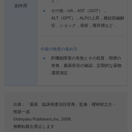
ど．
副作用
その他：UA，AST（GOT），
ALT（GPT），ALPの上昇，横紋筋融解
症，ショック，発疹，瘙痒感など．
今後の検査の進め方
肝機能障害の有無とその程度．喫煙の
有無．服薬状況の確認．定期的な薬物
濃度測定．
出典：「最新 臨床検査項目辞典」監修：櫻林郁之介・
熊坂一成
©Ishiyaku Publishers,Inc.,2008.
無断転載を禁止します