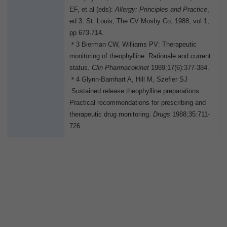
EF, et al (eds):
Allergy: Principles and Practice
,
ed 3. St. Louis, The CV Mosby Co, 1988, vol 1,
pp 673-714.
＊3 Bierman CW, Williams PV: Therapeutic
monitoring of theophylline: Rationale and current
status.
Clin Pharmacokinet
1989;17(6):377-384.
＊4 Glynn-Barnhart A, Hill M, Szefler SJ
:Sustained release theophylline preparations:
Practical recommendations for prescribing and
therapeutic drug monitoring.
Drugs
1988;35:711-
726.