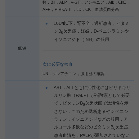
数，Bil，ALP，γ-GT，アンモニア，Alb，ChE，
AFP，PIVKA-Ⅱ，LD，CK，血清蛋白分画
10U/l以下：腎不全，透析患者，ビタミ
ンB
欠乏症，妊娠，D-ペニシラミンや
6
イソニアジド（INH）の服用
低値
次に必要な検査
UN，クレアチニン，服用歴の確認
AST，ALTともに活性化にはピリドキサ
ルリン酸（PALP）が補酵素として必要
で，ビタミンB
欠乏状態では活性を示
6
さない．このため透析患者やD-ペニシ
ラミン，イソニアジドなどの服用，ア
ルコール多飲などのビタミンB
欠乏症
6
患者血清を，PALPが添加されていない