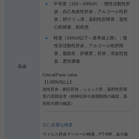
中等度（150～500U/l）：慢性活動性肝
炎，自己免疫性肝炎，アルコール性肝
炎，胆汁うっ滞，薬剤性肝障害，急性
心筋梗塞，筋疾患
軽度（150U/l以下～基準値上限）：慢
性非活動性肝炎，アルコール性肝障
害，脂肪肝，肝硬変，肝癌，溶血性貧
血，悪性腫瘍
高値
Critical/Panic value
【1,000U/l以上】
急性肝炎，劇症肝炎，ショック肝，薬剤性肝障
害の原因追求（精神症状や循環動態の確認，薬
剤投与歴の確認）
次に必要な検査
ウイルス肝炎マーカーの検索，PT-INR，血小板