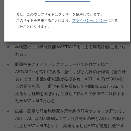
アラニンアミノトランスフェラーゼ（ALT）
また、このウェブサイトはクッキーを使用しています。
このサイトを使用することにより、
プライバシーポリシー
に同意
したことになります。
臨床的意義
本検査は，肝機能評価やAST/ALT比による病態評価に用いら
れる．
肝障害をアミノトランスフェラーゼで評価する場合，
AST/ALT比が有用である．急性，びまん性の肝障害（急性肝
炎）では，多量の肝細胞が破壊され，AST，ALTは500U/l以
上の高値を示し，肝含有量を反映して初期にはAST＞ALTで
あるが，極期を過ぎれば半減期の長いALTが血中に残存する
ためAST＜ALTとなる．
広範・高度な肝細胞壊死を示す劇症肝炎やショック肝では，
AST，ALTは2,000U/l以上で，肝含有量の差とAST-mの逸脱
によりAST＞ALTを示す．高値を示したASTが急速に低下す