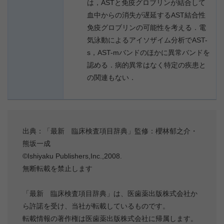
は，ASTと免疫グロブリンが結合して
血中からの消失が遅延するAST結合性
免疫グロブリンの可能性を考える．電
気泳動によるアイソザイム分析でAST-
s，AST-mバンドのほかに異常バンドを
認める．病的異常はなく特定の疾患と
の関連もない．
出典：「最新 臨床検査項目辞典」監修：櫻林郁之介・
熊坂一成
©Ishiyaku Publishers,Inc.,2008.
無断転載を禁止します
「最新 臨床検査項目辞典」は、医歯薬出版株式会社か
ら許諾を受け、当社が転載しているものです。
転載情報の著作権は医歯薬出版株式会社に帰属します。