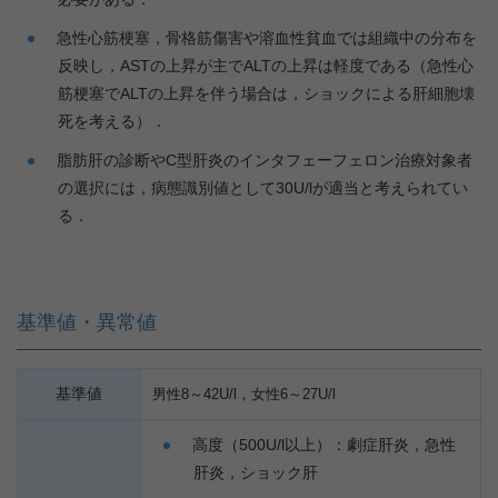
急性心筋梗塞，骨格筋傷害や溶血性貧血では組織中の分布を
反映し，ASTの上昇が主でALTの上昇は軽度である（急性心
筋梗塞でALTの上昇を伴う場合は，ショックによる肝細胞壊
死を考える）．
脂肪肝の診断やC型肝炎のインタフェーフェロン治療対象者
の選択には，病態識別値として30U/lが適当と考えられてい
る．
基準値・異常値
基準値
男性8～42U/l，女性6～27U/l
高度（500U/l以上）：劇症肝炎，急性
肝炎，ショック肝