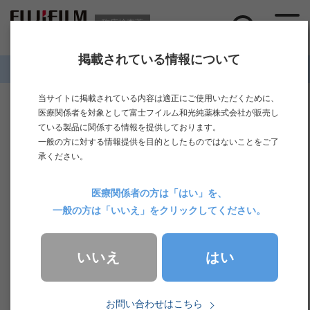
臨床検査薬
掲載されている情報について
ホーム
>
製品情報
>
生化学検査
>
アラニンアミノトランスフェラーゼ（
当サイトに掲載されている内容は適正にご使用いただくために、
アラニンアミノトランスフェラーゼ
医療関係者を対象として富士フイルム和光純薬株式会社が販売し
ている製品に関係する情報を提供しております。
（ALT）
一般の方に対する情報提供を目的としたものではないことをご了
承ください。
略称
ALT（GPT）
医療関係者の方は「はい」を、
別名
一般の方は「いいえ」をクリックしてください。
アラニンアミノトランスフェラーゼ（ALT），グルタ
ミン酸ピルビン酸トランスアミナーゼ（GPT）
はい
いいえ
項目名称
お問い合わせはこちら