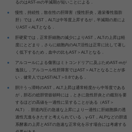
るのはAST-mの半減期が短いことによる．
慢性，持続性，散在性の肝障害（慢性肝炎，過栄養性脂肪
肝）では，AST，ALTは中等度上昇するが，半減期の差によ
りAST＜ALTとなる．
肝硬変では，正常肝細胞の減少によりAST，ALTの上昇は軽
度にとどまり，さらに細胞内のALT活性は正常に比して著し
く低下するため，血中の比もAST＞ALTとなる．
アルコールによる傷害はミトコンドリアに及ぶためAST-mが
逸脱し，アルコール性肝障害ではAST＞ALTとなることが多
い．健常人ではAST/ALT＞0.8である．
胆汁うっ滞時のAST，ALT上昇は通常軽度から中等度である
が，胆石の総胆管嵌頓時には，ときに急性肝炎との鑑別を要
するほどの高値を一過性に呈することがある（AST＞
ALT）．胆道内圧の急速な上昇により一過性に肝細胞膜の透
過性亢進をきたすと考えられている．γ-GT，ALPなどの胆道
系酵素の上昇とASTの急速な正常化を示す場合には考慮する
必要がある．