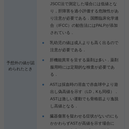
JSCC法で測定した場合には低値とな
り，肝障害を過小評価する危険性があ
り注意が必要である．国際臨床化学連
合（IFCC）の勧告法にはPALPが添加
されている．
乳幼児の値は成人よりも高く出るので
注意が必要である．
肝機能異常を呈する薬剤は多い．薬剤
予想外の値が認
服用時には定期的な検査が必要であ
められたとき
る．
ASTは採血時の溶血で赤血球中より遊
出し偽高値を示す（LD，Kも同様）．
ASTは激しい運動でも骨格筋より逸脱
し高値となる．
臓器傷害を疑わせる症状がないのにも
かかわらずASTが高値を示す場合に