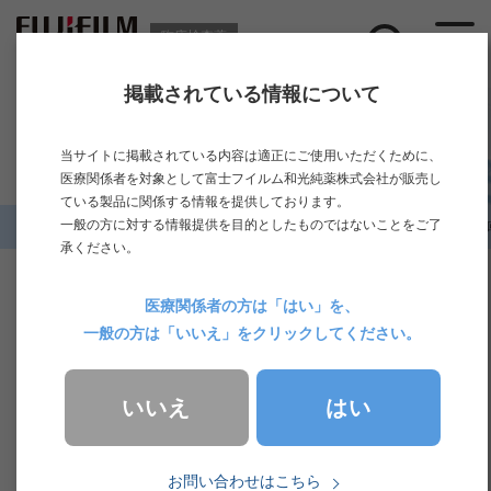
臨床検査薬
掲載されている情報について
ニュース
当サイトに掲載されている内容は適正にご使用いただくために、
医療関係者を対象として富士フイルム和光純薬株式会社が販売し
ている製品に関係する情報を提供しております。
一般の方に対する情報提供を目的としたものではないことをご了
ホーム
>
ニュース一覧
>
セミナー・展示
>
「日本医療検査科学会第54
承ください。
2022.08.02
セミナー・展示
医療関係者の方は「はい」を、
一般の方は「いいえ」をクリックしてください。
「日本医療検査科学会第54回大会 ランチョンセ
ミナー６」開催のお知らせ
はい
いいえ
日本医療検査科学会第54回大会のランチョンセミナー６を開催い
お問い合わせはこちら
たします