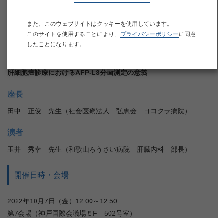
演題名
また、このウェブサイトはクッキーを使用しています。
このサイトを使用することにより、
プライバシーポリシー
に同意
したことになります。
ランチョンセミナー６
肝細胞癌診療におけるAFP-L3分画測定の意義
座長
田中 正俊 先生（社会医療法人 弘恵会 ヨコクラ病院）
演者
玉井 秀幸 先生（和歌山ろうさい病院 肝臓内科 部長）
開催日時・会場
2022年10月7日（金）12:00～12:50
第7会場（神戸国際会議場５F 502号室）