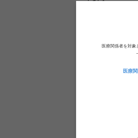
しました
2022.03.29
セミ
「第71回 日本医学
医療関係者を対象
2022.03.22
セミ
医療関
【WEBセミナー】テー
トピックス』オンデマ
2022.03.18
セミ
【WEBセミナー】第