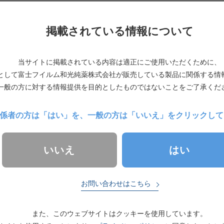
掲載されている情報について
ナー・展示
当サイトに掲載されている内容は適正にご使用いただくために、
検査学会 ランチョンセミナー」終了いたしました
として富士フイルム和光純薬株式会社が販売している製品に関係する情
一般の方に対する情報提供を目的としたものではないことをご了承くだ
ナー・展示
係者の方は「はい」を、
一般の方は「いいえ」をクリックして
マ『病院検査室に向けた2022年度診療報酬改定と主要
ンド配信は終了いたしました
はい
いいえ
お問い合わせはこちら
ナー・展示
また、このウェブサイトはクッキーを使用しています。
３回テーマ 『新しいホルモン測定法で変わる原発性ア