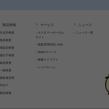
製品情報
サービス
ニュース
生化学検査
カスタマーポータル
ニュース一覧
サイト
免疫検査
精度管理WQC-web
感染症検査
Wakoサーベイ
遺伝子検査
映像ライブラリ
輸血検査
ショールーム
一般検査
透析液管理
POCT
製品検索