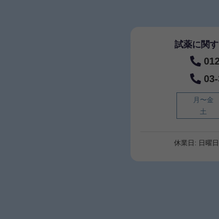
試薬に関す
01
03
月〜金
土
休業日: 日曜