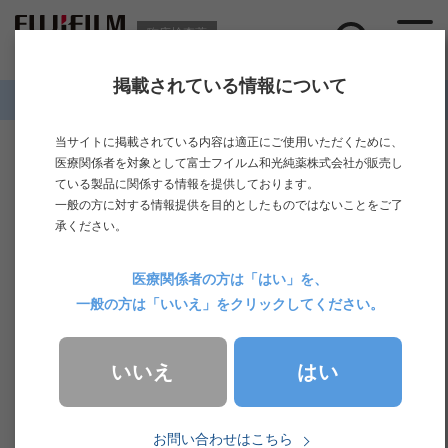
臨床検査薬
掲載されている情報について
ホーム
>
製品情報
>
輸血検査
>
全自動輸血検査装置
当サイトに掲載されている内容は適正にご使用いただくために、
全自動輸血検査装置
医療関係者を対象として富士フイルム和光純薬株式会社が販売し
ている製品に関係する情報を提供しております。
一般の方に対する情報提供を目的としたものではないことをご了
承ください。
全自動輸血検査装置 Erytra Eflexis
全自動輸血検査装置 Erytra
医療関係者の方は「はい」を、
一般の方は「いいえ」をクリックしてください。
Erytra Eflexis
全自動輸血検査装置
はい
いいえ
お問い合わせはこちら