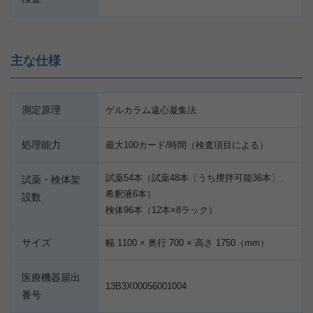
主な仕様
測定原理
ゲルカラム遠心凝集法
処理能力
最大100カード/時間（検査項目による）
試薬54本（試薬48本〔うち攪拌可能36本〕、
試薬・検体架
希釈液6本）
設数
検体96本（12本×8ラック）
サイズ
幅 1100 × 奥行 700 × 高さ 1750（mm）
医療機器届出
13B3X00056001004
番号