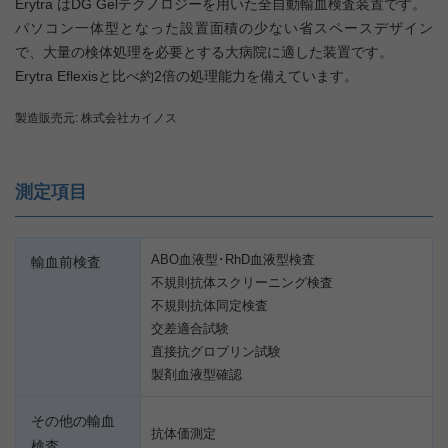
Erytra はDG Gelテクノロジーを用いた全自動輸血検査装置です。
パソコン一体型となった設置面積の少ない省スペースデザイン
で、大量の検体処理を必要とする大病院に適した装置です。
Erytra Eflexisと比べ約2倍の処理能力を備えています。
製造販売元: 株式会社カイノス
測定項目
ABO血液型･RhD血液型検査
輸血前検査
不規則抗体スクリーニング検査
不規則抗体同定検査
交差適合試験
直接抗グロブリン試験
製剤血液型確認
その他の輸血
抗体価測定
検査