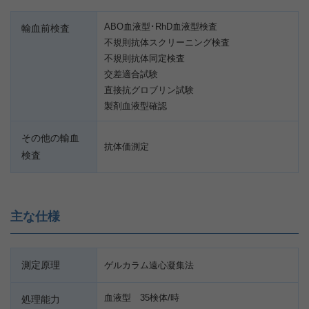
ABO血液型･RhD血液型検査
輸血前検査
不規則抗体スクリーニング検査
不規則抗体同定検査
交差適合試験
直接抗グロブリン試験
製剤血液型確認
その他の輸血
抗体価測定
検査
主な仕様
測定原理
ゲルカラム遠心凝集法
血液型 35検体/時
処理能力