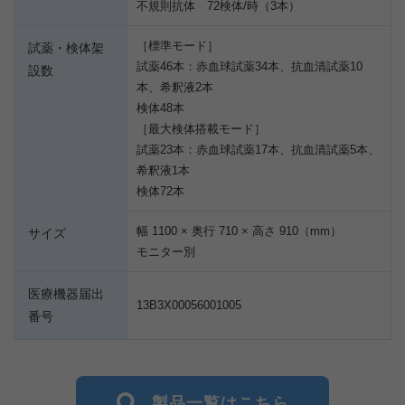
不規則抗体 72検体/時（3本）
［標準モード］
試薬・検体架
試薬46本：赤血球試薬34本、抗血清試薬10
設数
本、希釈液2本
検体48本
［最大検体搭載モード］
試薬23本：赤血球試薬17本、抗血清試薬5本、
希釈液1本
検体72本
幅 1100 × 奥行 710 × 高さ 910（mm）
サイズ
モニター別
医療機器届出
13B3X00056001005
番号
製品一覧はこちら