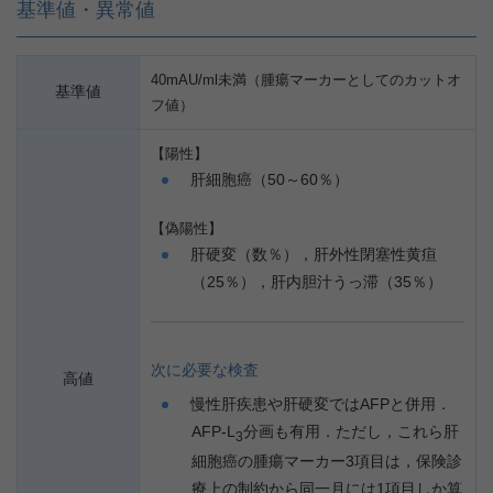
基準値・異常値
40mAU/ml未満（腫瘍マーカーとしてのカットオ
基準値
フ値）
【陽性】
肝細胞癌（50～60％）
【偽陽性】
肝硬変（数％），肝外性閉塞性黄疸
（25％），肝内胆汁うっ滞（35％）
次に必要な検査
高値
慢性肝疾患や肝硬変ではAFPと併用．
AFP-L
分画も有用．ただし，これら肝
3
細胞癌の腫瘍マーカー3項目は，保険診
療上の制約から同一月には1項目しか算