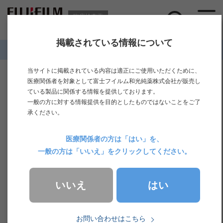
臨床検査薬
掲載されている情報について
ホーム
>
製品情報
>
免疫検査
>
PIVKA-Ⅱ
当サイトに掲載されている内容は適正にご使用いただくために、
PIVKA-Ⅱ
医療関係者を対象として富士フイルム和光純薬株式会社が販売し
ている製品に関係する情報を提供しております。
一般の方に対する情報提供を目的としたものではないことをご了
別名
Des-γ-carboxy prothrombin（DCP）
承ください。
医療関係者の方は「はい」を、
一般の方は「いいえ」をクリックしてください。
項目名称
PIVKA-Ⅱ
はい
いいえ
お問い合わせはこちら