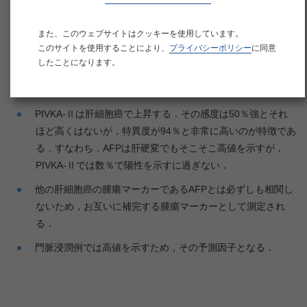
臨床的意義
また、このウェブサイトはクッキーを使用しています。
次のような場合に本検査を行う．
このサイトを使用することにより、
プライバシーポリシー
に同意
①肝細胞癌を疑うとき．
したことになります。
②HCV，HBV陽性の肝硬変や慢性肝疾患患者（肝細胞癌ハ
イリスクグループ）．
PIVKA-Ⅱは肝細胞癌で上昇する．その感度は50％強とそれ
ほど高くはないが，特異度が94％と非常に高いのが特徴であ
る．すなわち，AFPは肝硬変でもそこそこ高値を示すが，
PIVKA-Ⅱでは数％で陽性を示すに過ぎない．
他の肝細胞癌の腫瘍マーカーであるAFPとは必ずしも相関し
ないため，お互いに補完する腫瘍マーカーとして測定され
る．
門脈浸潤例では高値を示すため，その予測因子となる．