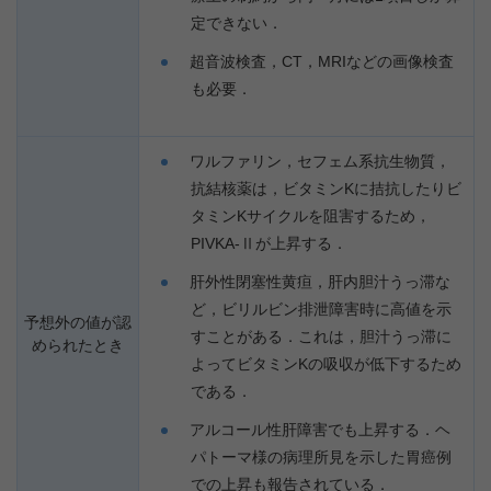
定できない．
超音波検査，CT，MRIなどの画像検査
も必要．
ワルファリン，セフェム系抗生物質，
抗結核薬は，ビタミンKに拮抗したりビ
タミンKサイクルを阻害するため，
PIVKA-Ⅱが上昇する．
肝外性閉塞性黄疸，肝内胆汁うっ滞な
ど，ビリルビン排泄障害時に高値を示
予想外の値が認
すことがある．これは，胆汁うっ滞に
められたとき
よってビタミンKの吸収が低下するため
である．
アルコール性肝障害でも上昇する．ヘ
パトーマ様の病理所見を示した胃癌例
での上昇も報告されている．