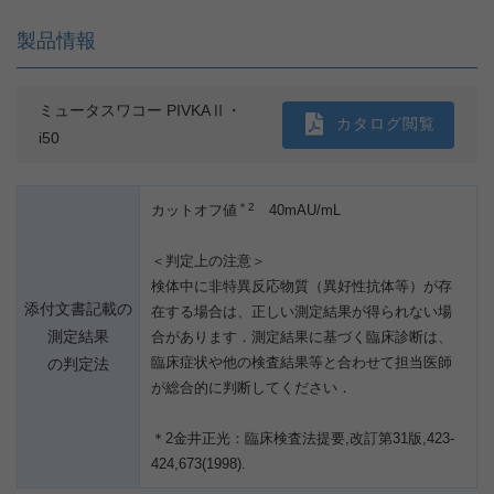
製品情報
ミュータスワコー PIVKAⅡ・
カタログ閲覧
i50
＊2
カットオフ値
40mAU/mL
＜判定上の注意＞
検体中に非特異反応物質（異好性抗体等）が存
添付文書記載の
在する場合は、正しい測定結果が得られない場
測定結果
合があります．測定結果に基づく臨床診断は、
臨床症状や他の検査結果等と合わせて担当医師
の判定法
が総合的に判断してください．
＊2金井正光：臨床検査法提要,改訂第31版,423-
424,673(1998).