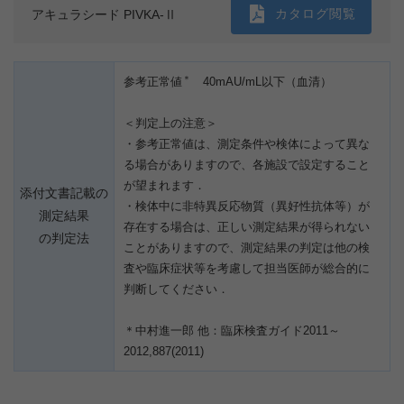
カタログ閲覧
アキュラシード PIVKA-Ⅱ
＊
参考正常値
40mAU/mL以下（血清）
＜判定上の注意＞
・参考正常値は、測定条件や検体によって異な
る場合がありますので、各施設で設定すること
が望まれます．
添付文書記載の
・検体中に非特異反応物質（異好性抗体等）が
測定結果
存在する場合は、正しい測定結果が得られない
の判定法
ことがありますので、測定結果の判定は他の検
査や臨床症状等を考慮して担当医師が総合的に
判断してください．
＊中村進一郎 他：臨床検査ガイド2011～
2012,887(2011)