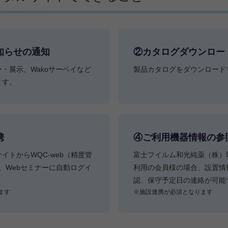
知らせの通知
②カタログダウンロー
・展⽰、Wakoサーベイなど
製品カタログをダウンロード
ます。
携
④ご利⽤機器情報の参
イトからWQC-web（精度管
富士フイルム和光純薬（株）
）、Webセミナーに⾃動ログイ
利用の会員様の場合、設置情
認、保守予定日の連絡が可能
ます
※施設連携が必須となります