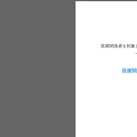
2
STEP
入力フォームに必要
WQC-web 精度
しますか？」で「連
医療関係者を対象
※「アカウントを施
のままお進みくださ
医療関