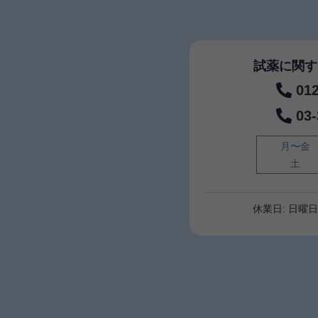
試薬に関す
01
03
月〜金
土
休業日: 日曜