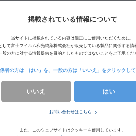
掲載されている情報について
事項を入力してください。
管理、Wakoサーベイ、機器情報参照を使用する場合は、所属先の「アカウ
当サイトに掲載されている内容は適正にご使用いただくために、
携する」を選択してください。
として富士フイルム和光純薬株式会社が販売している製品に関係する情
一般の方に対する情報提供を目的としたものではないことをご了承くだ
設の情報と連携しますか？」が表示されていない場合は、すでに施設と
い。
係者の方は「はい」を、
一般の方は「いいえ」をクリックして
はい
いいえ
お問い合わせはこちら
また、このウェブサイトはクッキーを使用しています。