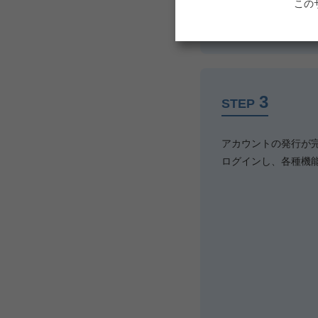
この
3
STEP
アカウントの発行が
ログインし、各種機